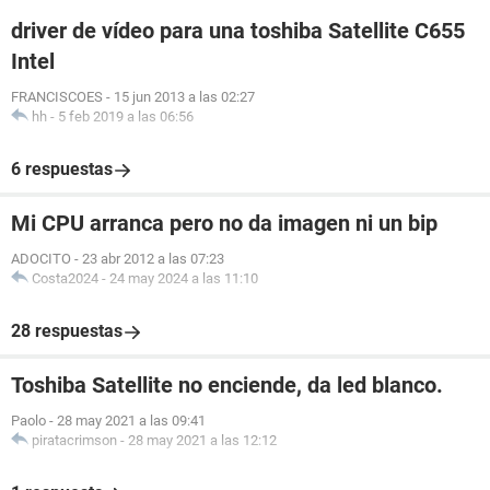
driver de vídeo para una toshiba Satellite C655
Intel
FRANCISCOES
-
15 jun 2013 a las 02:27
hh
-
5 feb 2019 a las 06:56
6 respuestas
Mi CPU arranca pero no da imagen ni un bip
ADOCITO
-
23 abr 2012 a las 07:23
Costa2024
-
24 may 2024 a las 11:10
28 respuestas
Toshiba Satellite no enciende, da led blanco.
Paolo
-
28 may 2021 a las 09:41
piratacrimson
-
28 may 2021 a las 12:12