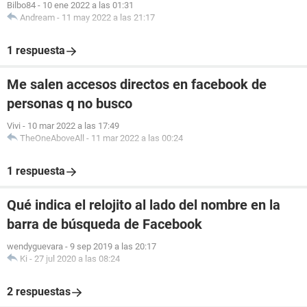
Bilbo84
-
10 ene 2022 a las 01:31
Andream
-
11 may 2022 a las 21:17
1 respuesta
Me salen accesos directos en facebook de
personas q no busco
Vivi
-
10 mar 2022 a las 17:49
TheOneAboveAll
-
11 mar 2022 a las 00:24
1 respuesta
Qué indica el relojito al lado del nombre en la
barra de búsqueda de Facebook
wendyguevara
-
9 sep 2019 a las 20:17
Ki
-
27 jul 2020 a las 08:24
2 respuestas