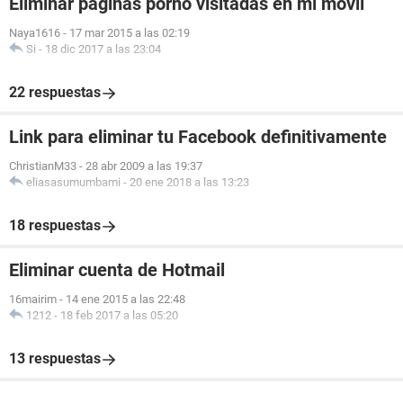
Eliminar páginas porno visitadas en mi móvil
Naya1616
-
17 mar 2015 a las 02:19
Si
-
18 dic 2017 a las 23:04
22 respuestas
Link para eliminar tu Facebook definitivamente
ChristianM33
-
28 abr 2009 a las 19:37
eliasasumumbami
-
20 ene 2018 a las 13:23
18 respuestas
Eliminar cuenta de Hotmail
16mairim
-
14 ene 2015 a las 22:48
1212
-
18 feb 2017 a las 05:20
13 respuestas