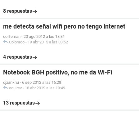
8 respuestas
me detecta señal wifi pero no tengo internet
coffeman
-
20 ago 2012 a las 18:31
Colorado
-
19 abr 2015 a las 03:52
4 respuestas
Notebook BGH positivo, no me da Wi-Fi
djzankhu
-
6 sep 2012 a las 16:28
equirev
-
18 abr 2019 a las 19:49
13 respuestas