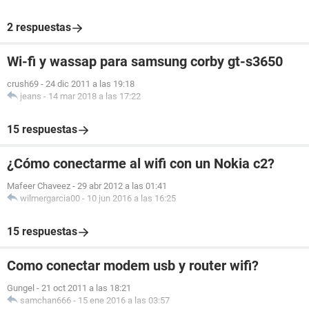
2 respuestas
Wi-fi y wassap para samsung corby gt-s3650
crush69
-
24 dic 2011 a las 19:18
jeans
-
14 mar 2018 a las 17:22
15 respuestas
¿Cómo conectarme al wifi con un Nokia c2?
Mafeer Chaveez
-
29 abr 2012 a las 01:41
wilmergarcia00
-
10 jun 2016 a las 16:25
15 respuestas
Como conectar modem usb y router wifi?
Gungel
-
21 oct 2011 a las 18:21
samchan666
-
15 ene 2016 a las 03:57