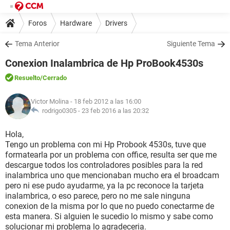
Foros
Hardware
Drivers
Tema Anterior
Siguiente Tema
Conexion Inalambrica de Hp ProBook4530s
Resuelto
/Cerrado
Victor Molina
- 18 feb 2012 a las 16:00
rodrigo0305 -
23 feb 2016 a las 20:32
Hola,
Tengo un problema con mi Hp Probook 4530s, tuve que
formatearla por un problema con office, resulta ser que me
descargue todos los controladores posibles para la red
inalambrica uno que mencionaban mucho era el broadcam
pero ni ese pudo ayudarme, ya la pc reconoce la tarjeta
inalambrica, o eso parece, pero no me sale ninguna
conexion de la misma por lo que no puedo conectarme de
esta manera. Si alguien le sucedio lo mismo y sabe como
solucionar mi problema lo agradeceria.