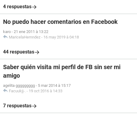
4 respuestas
No puedo hacer comentarios en Facebook
karo
-
21 ene 2011 à 13:22
MaricelaHernndez
-
16 may 2019 à 04:18
44 respuestas
Saber quién visita mi perfil de FB sin ser mi
amigo
agelita ggggggggg
-
5 mar 2014 à 15:17
Facuukjj-.
-
19 oct 2016 à 14:33
7 respuestas