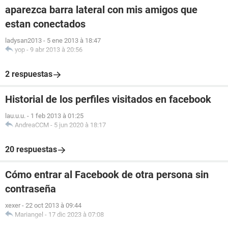
aparezca barra lateral con mis amigos que
estan conectados
ladysan2013
-
5 ene 2013 à 18:47
yop
-
9 abr 2013 à 20:56
2 respuestas
Historial de los perfiles visitados en facebook
lau.u.u.
-
1 feb 2013 à 01:25
AndreaCCM
-
5 jun 2020 à 18:17
20 respuestas
Cómo entrar al Facebook de otra persona sin
contraseña
xexer
-
22 oct 2013 à 09:44
Mariangel
-
17 dic 2023 à 07:08