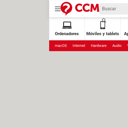
Ordenadores
Móviles y tablets
Ap
macOS
Internet
Hardware
Audio