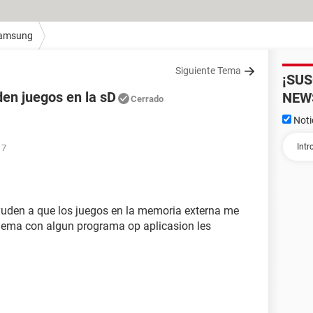
amsung
Siguiente Tema
¡SU
en juegos en la sD
NEW
Cerrado
Noti
17
yuden a que los juegos en la memoria externa me
blema con algun programa op aplicasion les