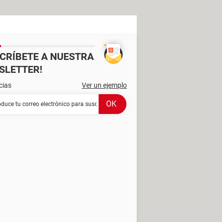
SCRÍBETE A NUESTRA
SLETTER!
cias
Ver un ejemplo