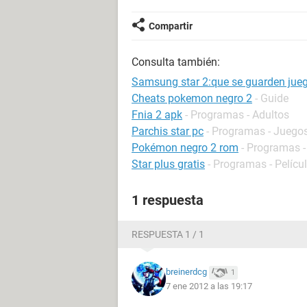
Compartir
Consulta también:
Samsung star 2:que se guarden jueg
Cheats pokemon negro 2
- Guide
Fnia 2 apk
- Programas - Adultos
Parchis star pc
- Programas - Juego
Pokémon negro 2 rom
- Programas -
Star plus gratis
- Programas - Películ
1 respuesta
RESPUESTA 1 / 1
breinerdcg
1
7 ene 2012 a las 19:17