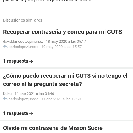
Discusiones similares
Recuperar contraseña y correo para mi CUTS
daviddariosotoquinonez
-
18 may 2020 a las 05:17
carloslopezjurado
-
19 may 2020 a las 15:57
1 respuesta
¿Cómo puedo recuperar mi CUTS si no tengo el
correo ni la pregunta secreta?
Kuku
-
11 ene 2021 a las 04:46
carloslopezjurado
-
11 ene 2021 a las 17:50
1 respuesta
Olvidé mi contraseña de Misión Sucre