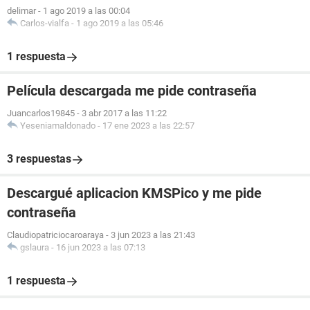
delimar
-
1 ago 2019 a las 00:04
Carlos-vialfa
-
1 ago 2019 a las 05:46
1 respuesta
Película descargada me pide contraseña
Juancarlos19845
-
3 abr 2017 a las 11:22
Yeseniamaldonado
-
17 ene 2023 a las 22:57
3 respuestas
Descargué aplicacion KMSPico y me pide
contraseña
Claudiopatriciocaroaraya
-
3 jun 2023 a las 21:43
gslaura
-
16 jun 2023 a las 07:13
1 respuesta