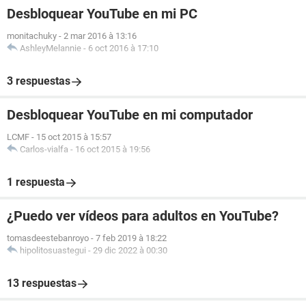
Desbloquear YouTube en mi PC
monitachuky
-
2 mar 2016 à 13:16
AshleyMelannie
-
6 oct 2016 à 17:10
3 respuestas
Desbloquear YouTube en mi computador
LCMF
-
15 oct 2015 à 15:57
Carlos-vialfa
-
16 oct 2015 à 19:56
1 respuesta
¿Puedo ver vídeos para adultos en YouTube?
tomasdeestebanroyo
-
7 feb 2019 à 18:22
hipolitosuastegui
-
29 dic 2022 à 00:30
13 respuestas