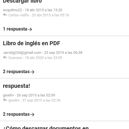
Descargar libro
esquitino22
-
18 abr 2015 a las 13:20
Carlos-vialfa
-
20 abr 2015 a las 05:16
1 respuesta
Libro de inglés en PDF
Jacielg234@gmail.com
-
23 sep 2019 a las 06:38
Guevara
-
18 abr 2020 a las 23:59
2 respuestas
respuesta!
giselm
-
26 sep 2015 a las 02:09
giselm
-
27 sep 2015 a las 02:36
2 respuestas
¿Cómo descargar documentos en