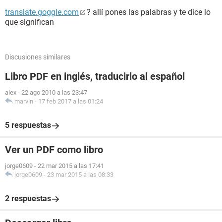
translate.goggle.com
? allí pones las palabras y te dice lo
que significan
Discusiones similares
Libro PDF en inglés, traducirlo al español
alex
-
22 ago 2010 a las 23:47
marvin
-
17 feb 2017 a las 01:24
5 respuestas
Ver un PDF como libro
jorge0609
-
22 mar 2015 a las 17:41
jorge0609
-
23 mar 2015 a las 08:33
2 respuestas