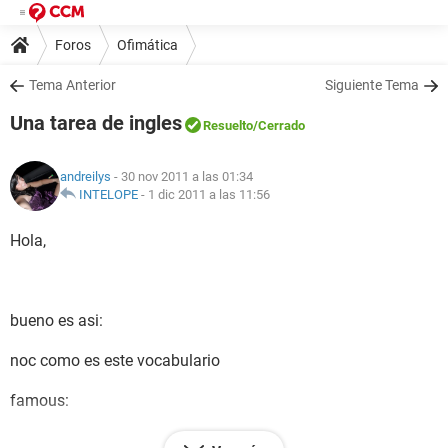
Foros
Ofimática
Tema Anterior
Siguiente Tema
Una tarea de ingles
Resuelto
/Cerrado
andreilys
- 30 nov 2011 a las 01:34
INTELOPE
-
1 dic 2011 a las 11:56
Hola,
bueno es asi:
noc como es este vocabulario
famous:
strong: