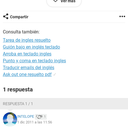
Ver más
funny:
Compartir
boring:
Consulta también:
weak:
Tarea de ingles resuelto
terrifyng:
Guión bajo en inglés teclado
Arroba en teclado ingles
fast:
Punto y coma en teclado ingles
qwesome:
Traducir emails del inglés
Ask out one resuelto pdf
✓
talented:
1 respuesta
incredible:
espero que me ayuden gracias
RESPUESTA 1 / 1
INTELOPE
1
1 dic 2011 a las 11:56