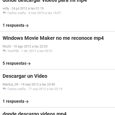
donde descargar videos para mi mp4
willy
-
24 jul 2012 a las 01:19
Carlos-vialfa
-
5 mar 2013 a las 19:07
1 respuesta
Windows Movie Maker no me reconoce mp4
fito25
-
10 ago 2012 a las 22:03
YesPiBi
-
1 dic 2017 a las 03:51
5 respuestas
Descargar un Video
Mariluz_09
-
14 sep 2012 a las 23:40
Carlos-vialfa
-
17 sep 2012 a las 02:19
1 respuesta
donde descargo videos mp4