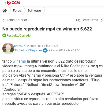
Foros
Software
Tema Anterior
Siguiente Tema
No puedo reproducir mp4 en winamp 5.622
Resuelto
/Cerrado
csr7807
- 29 nov 2011 a las 18:06
Carlos Villagómez
-
9 ago 2012 a las 19:55
tengo
winamp
la ultima version 5.622 trato de reproducir
videos mp4 - mpeg-4 intalandole el K-lite Codec pack. se q es
para xp o vista pero no encuentro mas hice lo q me
indicaron Abre Winamp y presiona Ctrl-P eso abre la ventana
de menú, después sigue las instrucciones anteriores..."Plug-
ins" "Entrada" "Nullsoft DirectShow Decoder v1.06"
"Configurar"
agregas ";MP4" y después "ACEPTAR"
pero el video se reproduce rapido alta revolucion por favor
necesito ayuda es para un bar este reproductor