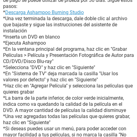
de págo se puede utilizar de prueba por 30 días. Sigue estos
pasos:
*
Descarga Ashampoo Burning Studio
*Una vez terminada la descarga, dale doble clic al archivo
que bajaste y sigue las instrucciones del asistente de
instalación
*Inserta un DVD en blanco
*Ejecuta Ashampoo
*En la ventana principal del programa, haz clic en "Grabar
Películas > Película y Presentación Fotográfica de Autor para
CD/DVD/Disco Blu-ray"
*Selecciona "DVD" y haz clic en "Siguiente"
*En "Sistema de TV" deja marcada la casilla "Usar los
valores por defecto" y haz clic en "Siguiente"
*Haz clic en "Agregar Película" y selecciona las películas que
quieres grabar
*La barra de la parte inferior, de color verde inicialmente,
indica como va quedando la calidad de la película en el
DVD. A mayor cantidad de películas la calidad disminuye
*Una vez agregadas todas las películas que quieres grabar,
haz clic en "Siguiente"
*Si deseas puedes usar un menú, para poder acceder con
mayor facilidad a tus películas, si no marca la casilla "No