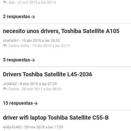
Ado
-
21 oct 2013 a las 00:14
2 respuestas
necesito unos drivers, Toshiba Satellite A105
shafa361
-
19 abr 2010 a las 18:53
Carlos-vialfa
-
19 abr 2010 a las 22:11
3 respuestas
Drivers Toshiba Satellite L45-2036
JHARAZ
-
8 ene 2010 a las 07:25
Carlos
-
28 mar 2017 a las 08:04
15 respuestas
driver wifi laptop Toshiba Satellite C55-B
eddy.42462
-
20 nov 2018 a las 17:05