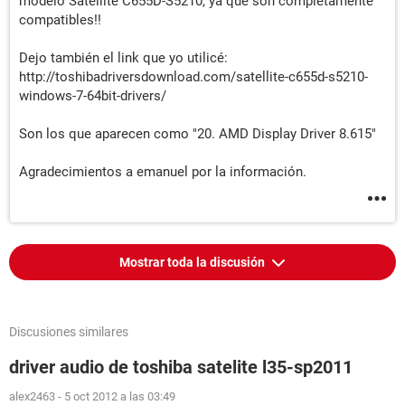
modelo Satellite C655D-S5210, ya que son completamente
compatibles!!
Dejo también el link que yo utilicé:
http://toshibadriversdownload.com/satellite-c655d-s5210-
windows-7-64bit-drivers/
Son los que aparecen como "20. AMD Display Driver 8.615"
Agradecimientos a emanuel por la información.
Mostrar toda la discusión
Discusiones similares
driver audio de toshiba satelite l35-sp2011
alex2463
-
5 oct 2012 a las 03:49