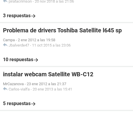
piratacrimson
-
20 nov 2018 a las 21:06
3 respuestas
Problema de drivers Toshiba Satellite l645 sp
Campa
-
2 ene 2012 a las 19:58
Jbalverde47
-
11 oct 2015 a las 23:06
10 respuestas
instalar webcam Satellite WB-C12
MrCazanova
-
23 ene 2012 a las 21:37
Carlos-vialfa
-
20 ene 2013 a las 15:41
5 respuestas