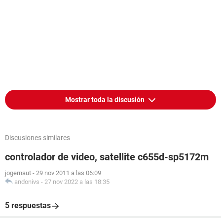
Mostrar toda la discusión
Discusiones similares
controlador de video, satellite c655d-sp5172m
jogernaut
-
29 nov 2011 a las 06:09
andonivs
-
27 nov 2022 a las 18:35
5 respuestas