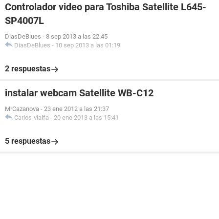
Controlador video para Toshiba Satellite L645-
SP4007L
DiasDeBlues
-
8 sep 2013 a las 22:45
DiasDeBlues
-
10 sep 2013 a las 01:19
2 respuestas
instalar webcam Satellite WB-C12
MrCazanova
-
23 ene 2012 a las 21:37
Carlos-vialfa
-
20 ene 2013 a las 15:41
5 respuestas