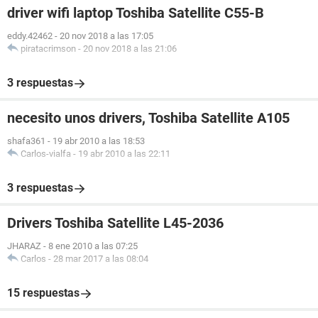
driver wifi laptop Toshiba Satellite C55-B
eddy.42462
-
20 nov 2018 a las 17:05
piratacrimson
-
20 nov 2018 a las 21:06
3 respuestas
necesito unos drivers, Toshiba Satellite A105
shafa361
-
19 abr 2010 a las 18:53
Carlos-vialfa
-
19 abr 2010 a las 22:11
3 respuestas
Drivers Toshiba Satellite L45-2036
JHARAZ
-
8 ene 2010 a las 07:25
Carlos
-
28 mar 2017 a las 08:04
15 respuestas