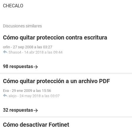
CHECALO
Discusiones similares
Cómo quitar proteccion contra escritura
orlin
-
27 sep 2008 a las 03:27
Shaso4
-
14 abr 2018 a las 09:44
98 respuestas
Cómo quitar protección a un archivo PDF
Eva
-
29 ene 2009 a las 15:56
alejo
-
24 may 2018 a las 03:07
32 respuestas
Cómo desactivar Fortinet