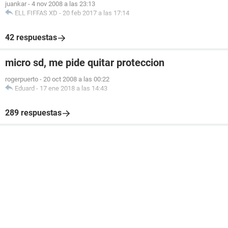
juankar
-
4 nov 2008 a las 23:13
ELL FIFFAS XD
-
20 feb 2017 a las 17:14
42 respuestas
micro sd, me pide quitar proteccion
rogerpuerto
-
20 oct 2008 a las 00:22
Eduard
-
17 ene 2018 a las 14:43
289 respuestas