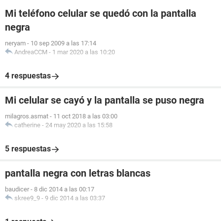
Mi teléfono celular se quedó con la pantalla
negra
neryam
-
10 sep 2009 a las 17:14
AndreaCCM
-
1 mar 2020 a las 10:20
4 respuestas
Mi celular se cayó y la pantalla se puso negra
milagros.asmat
-
11 oct 2018 a las 03:00
catherine
-
24 may 2020 a las 15:58
5 respuestas
pantalla negra con letras blancas
baudicer
-
8 dic 2014 a las 00:17
skree9_9
-
9 dic 2014 a las 03:37