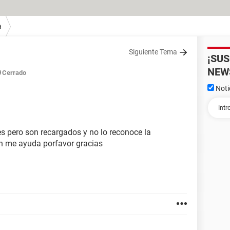
a
Siguiente Tema
¡SU
NEW
Cerrado
Noti
es pero son recargados y no lo reconoce la
en me ayuda porfavor gracias