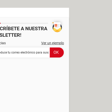
SCRÍBETE A NUESTRA
SLETTER!
cias
Ver un ejemplo