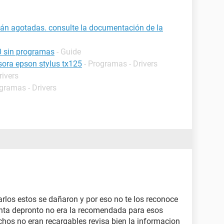
stán agotadas. consulte la documentación de la
0 sin programas
- Guide
esora epson stylus tx125
- Programas - Drivers
rivers
ogramas - Drivers
arlos estos se dañaron y por eso no te los reconoce
inta depronto no era la recomendada para esos
hos no eran recargables revisa bien la informacion