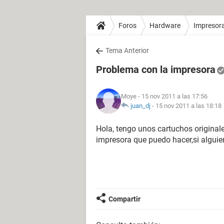
Foros
Hardware
Impresor
Tema Anterior
Problema con la impresora
Moye
- 15 nov 2011 a las 17:56
juan_dj
-
15 nov 2011 a las 18:18
Hola, tengo unos cartuchos original
impresora que puedo hacer,si algui
Compartir