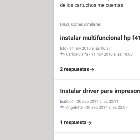
de los cartuchos me cuentas
Discusiones similares
instalar multifuncional hp f4
lolo
-
11 nov 2010 a las 06:37
Carlos-vialfa
-
11 nov 2010 a las 18:08
2 respuestas
Instalar driver para impreso
lisi2601
-
20 sep 2014 a las 02:11
Angelotte
-
30 sep 2014 a las 22:07
1 respuesta