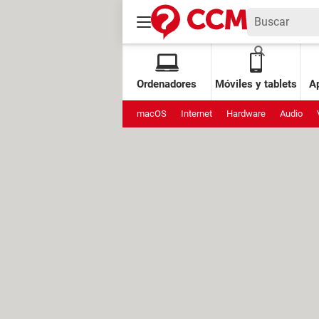
Ordenadores
Móviles y tablets
Ap
macOS
Internet
Hardware
Audio