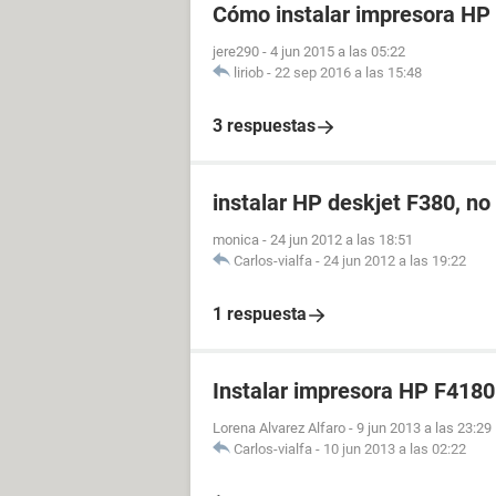
Cómo instalar impresora HP
jere290
-
4 jun 2015 a las 05:22
liriob
-
22 sep 2016 a las 15:48
3 respuestas
instalar HP deskjet F380, no
monica
-
24 jun 2012 a las 18:51
Carlos-vialfa
-
24 jun 2012 a las 19:22
1 respuesta
Instalar impresora HP F4180
Lorena Alvarez Alfaro
-
9 jun 2013 a las 23:29
Carlos-vialfa
-
10 jun 2013 a las 02:22