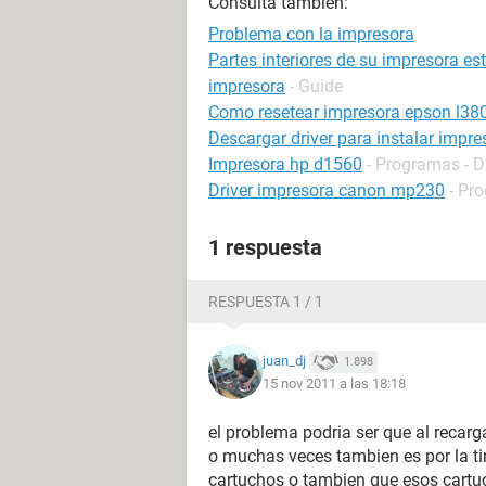
Consulta también:
Problema con la impresora
Partes interiores de su impresora e
impresora
- Guide
Como resetear impresora epson l38
Descargar driver para instalar impr
Impresora hp d1560
- Programas - D
Driver impresora canon mp230
- Pr
1 respuesta
RESPUESTA 1 / 1
juan_dj
1.898
15 nov 2011 a las 18:18
el problema podria ser que al recarg
o muchas veces tambien es por la t
cartuchos o tambien que esos cartuc