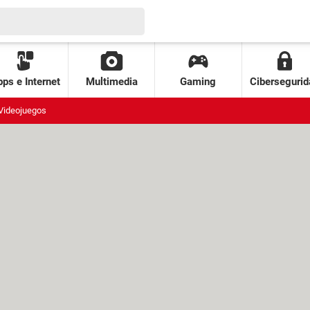
ps e Internet
Multimedia
Gaming
Cibersegurid
Videojuegos