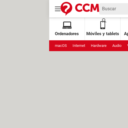
Ordenadores
Móviles y tablets
Ap
macOS
Internet
Hardware
Audio