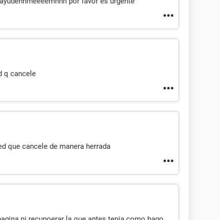
d ayudennmeeeemnnn por favor es urgente
d q cancele
ged que cancele de manera herrada
pagina ni recupoerar la que antes tenia como hago