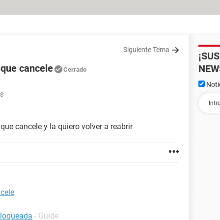
Siguiente Tema
¡SU
 que cancele
NEW
Cerrado
Noti
28
e cancele y la quiero volver a reabrir
cele
bloqueada
- Guide