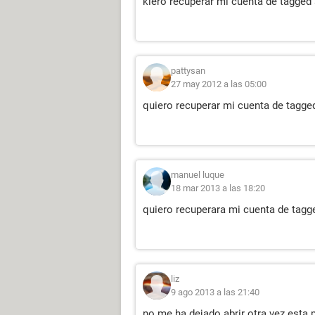
kiero recuperar mi cuenta de tagge
pattysan
27 may 2012 a las 05:00
quiero recuperar mi cuenta de tagge
manuel luque
18 mar 2013 a las 18:20
quiero recuperara mi cuenta de tag
liz
9 ago 2013 a las 21:40
no me ha dejado abrir otra vez esta 