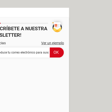
SCRÍBETE A NUESTRA
SLETTER!
cias
Ver un ejemplo