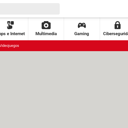
ps e Internet
Multimedia
Gaming
Cibersegurid
Videojuegos