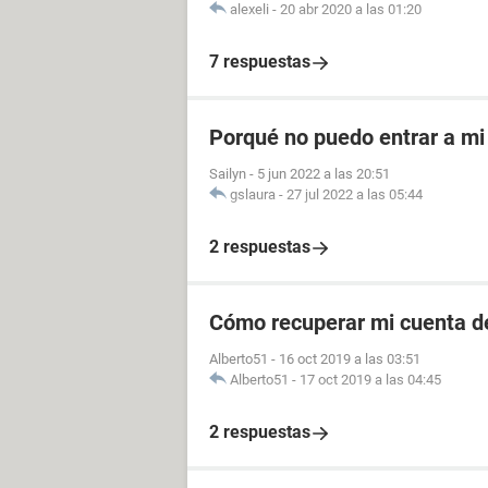
alexeli
-
20 abr 2020 a las 01:20
7 respuestas
Porqué no puedo entrar a mi
Sailyn
-
5 jun 2022 a las 20:51
gslaura
-
27 jul 2022 a las 05:44
2 respuestas
Cómo recuperar mi cuenta d
Alberto51
-
16 oct 2019 a las 03:51
Alberto51
-
17 oct 2019 a las 04:45
2 respuestas