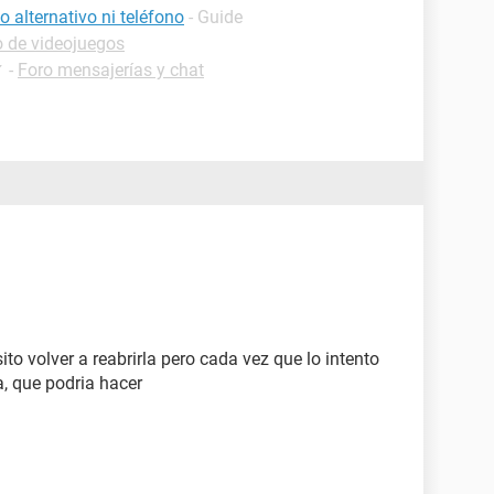
 alternativo ni teléfono
- Guide
o de videojuegos
✓
-
Foro mensajerías y chat
to volver a reabrirla pero cada vez que lo intento
, que podria hacer