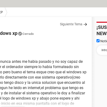
XP
Siguiente Tema
¡SU
ndows xp
NEW
Cerrado
Noti
 nunca antes me habia pasado y no soy capaz de
ar el ordenador siempre lo habia formateado sin
o pero bueno el tema esque creo que el windows xp
lo directamente con ese sistema operativo(creo
o tengo disco y la unica solucion que encuentro al
segun he leido en internet,el problema que tengo es
 de instalar el sistema operativo le doy a finalizar
el logo de windows xp y abajo pone espere y ahi
e inicio en esa misma pantalla con el logo de