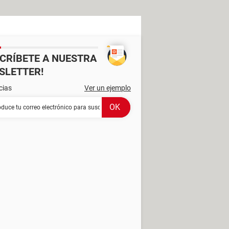
SCRÍBETE A NUESTRA
SLETTER!
cias
Ver un ejemplo