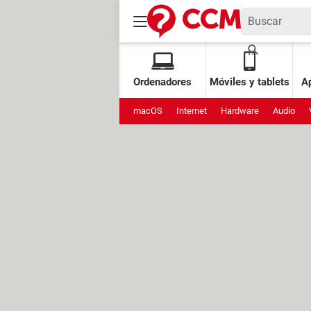
Ordenadores
Móviles y tablets
Ap
macOS
Internet
Hardware
Audio