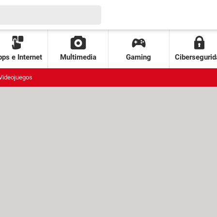
ps e Internet
Multimedia
Gaming
Cibersegurid
Videojuegos