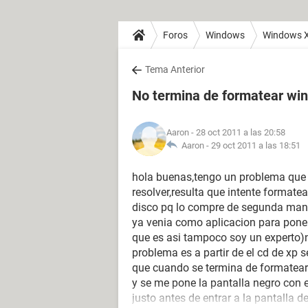
Foros
Windows
Windows 
Tema Anterior
No termina de formatear wi
Aaron
- 28 oct 2011 a las 20:58
Aaron -
29 oct 2011 a las 18:51
hola buenas,tengo un problema que
resolver,resulta que intente formate
disco pq lo compre de segunda man
ya venia como aplicacion para poner
que es asi tampoco soy un experto)n
problema es a partir de el cd de xp 
que cuando se termina de formatear y
y se me pone la pantalla negro con 
justo antes de entrar a la pantalla d