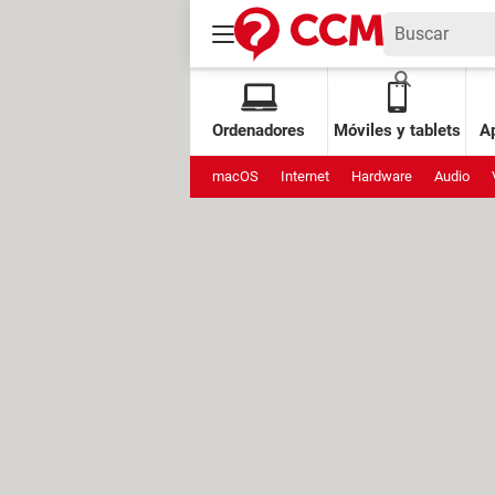
Ordenadores
Móviles y tablets
Ap
macOS
Internet
Hardware
Audio