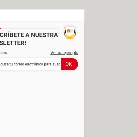
SCRÍBETE A NUESTRA
SLETTER!
cias
Ver un ejemplo