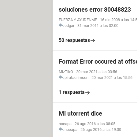
soluciones error 80048823
FUERZA Y AYUDENME
-
16 dic 2008 a las 14:
edgar
-
31 mar 2011 a las 02:00
50 respuestas
Format Error occured at offs
MizTikO
-
20 mar 2021 a las 03:56
piratacrimson
-
20 mar 2021 a las 15:56
1 respuesta
Mi utorrent dice
noeapa
-
26 ago 2016 a las 08:05
noeapa
-
26 ago 2016 a las 19:00