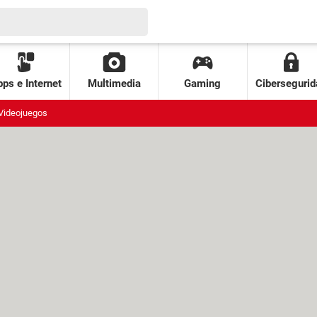
ps e Internet
Multimedia
Gaming
Cibersegurid
Videojuegos