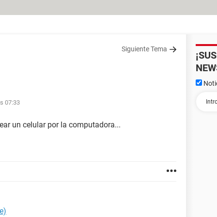
Siguiente Tema
¡SU
NEW
Noti
as 07:33
ear un celular por la computadora...
e)