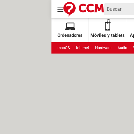
Ordenadores
Móviles y tablets
Ap
macOS
Internet
Hardware
Audio