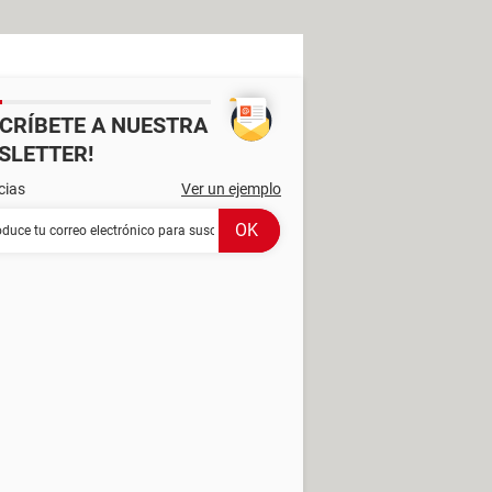
SCRÍBETE A NUESTRA
SLETTER!
cias
Ver un ejemplo