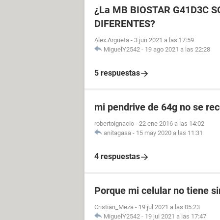
¿La MB BIOSTAR G41D3C 
DIFERENTES?
Alex.Argueta
-
3 jun 2021 a las 17:59
MiguelY2542
-
19 ago 2021 a las 22:28
5 respuestas
mi pendrive de 64g no se reco
robertoignacio
-
22 ene 2016 a las 14:02
anitagasa
-
15 may 2020 a las 11:31
4 respuestas
Porque mi celular no tiene si
Cristian_Meza
-
19 jul 2021 a las 05:23
MiguelY2542
-
19 jul 2021 a las 17:47