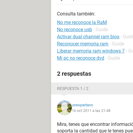
Consulta también:
No me reconoce la RaM
No reconoce usb
- Guide
Activar dual channel ram bios
- Guid
Reconocer memoria ram
- Guide
Liberar memoria ram windows 7
- G
Mi pc no reconoce dvd
- Guide
2 respuestas
RESPUESTA 1 / 2
unespartano
16 oct 2011 a las 21:48
Mira, tenes que encontrar informaci
soporta la cantidad que le tenes pue