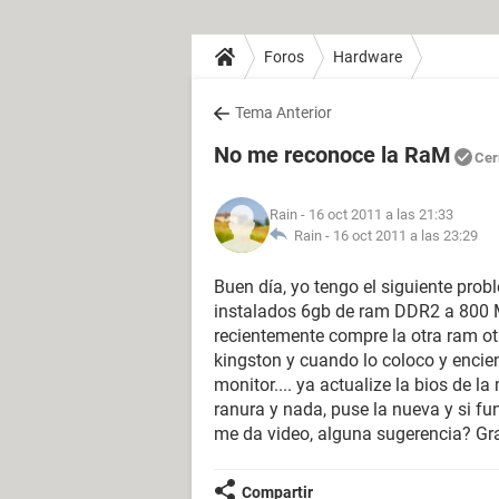
Foros
Hardware
Tema Anterior
No me reconoce la RaM
Cer
Rain
- 16 oct 2011 a las 21:33
Rain -
16 oct 2011 a las 23:29
Buen día, yo tengo el siguiente pro
instalados 6gb de ram DDR2 a 800
recientemente compre la otra ram 
kingston y cuando lo coloco y encie
monitor.... ya actualize la bios de 
ranura y nada, puse la nueva y si f
me da video, alguna sugerencia? Gr
Compartir