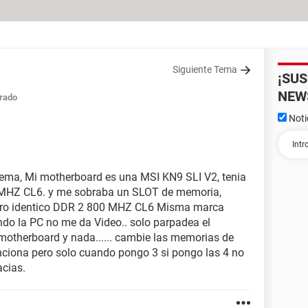
Siguiente Tema
¡SU
NEW
rado
Noti
blema, Mi motherboard es una MSI KN9 SLI V2, tenia
 MHZ CL6. y me sobraba un SLOT de memoria,
otro identico DDR 2 800 MHZ CL6 Misma marca
ndo la PC no me da Video.. solo parpadea el
la motherboard y nada...... cambie las memorias de
unciona pero solo cuando pongo 3 si pongo las 4 no
acias.