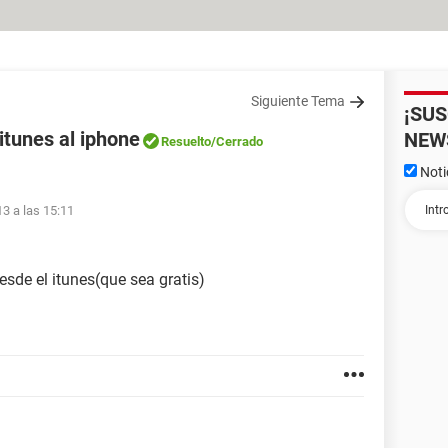
Siguiente Tema
¡SU
itunes al iphone
NEW
Resuelto
/Cerrado
Noti
13 a las 15:11
sde el itunes(que sea gratis)