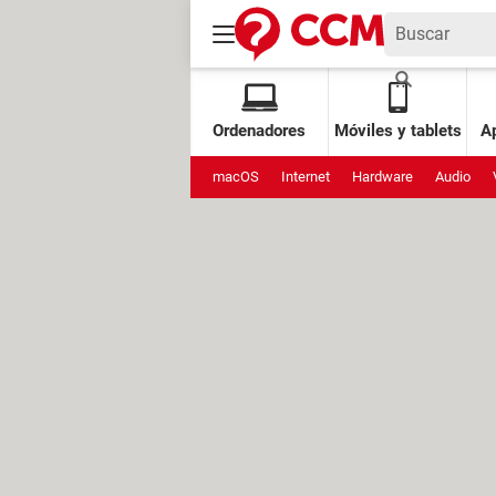
Ordenadores
Móviles y tablets
Ap
macOS
Internet
Hardware
Audio