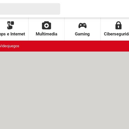
ps e Internet
Multimedia
Gaming
Cibersegurid
Videojuegos