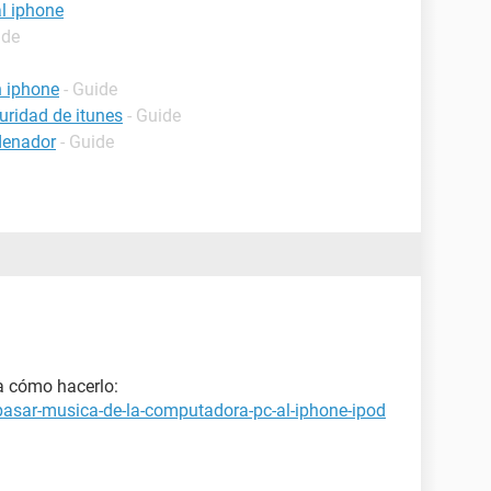
al iphone
ide
n iphone
- Guide
uridad de itunes
- Guide
denador
- Guide
ca cómo hacerlo:
asar-musica-de-la-computadora-pc-al-iphone-ipod