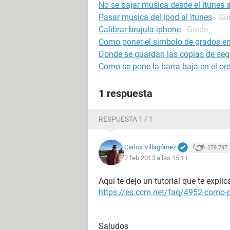
No se bajar musica desde el itunes 
Pasar musica del ipod al itunes
- Gu
Calibrar brujula iphone
- Guide
Como poner el simbolo de grados e
Donde se guardan las copias de seg
Como se pone la barra baja en el or
1 respuesta
RESPUESTA 1 / 1
Carlos Villagómez
278.797
7 feb 2013 a las 15:11
Aquí te dejo un tutorial que te expli
https://es.ccm.net/faq/4952-como-p
Saludos