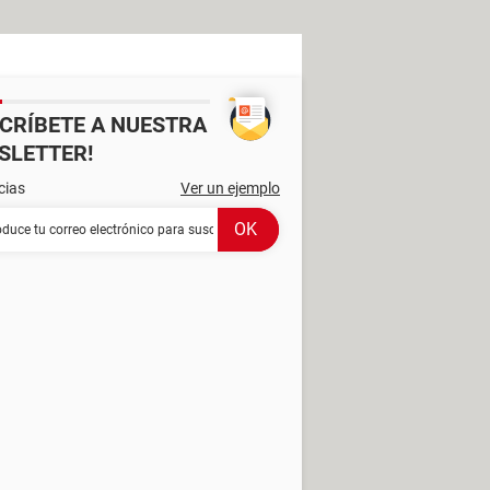
SCRÍBETE A NUESTRA
SLETTER!
cias
Ver un ejemplo