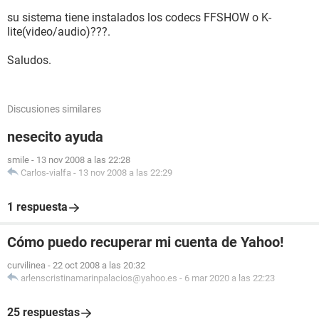
su sistema tiene instalados los codecs FFSHOW o K-
lite(video/audio)???.
Saludos.
Discusiones similares
nesecito ayuda
smile
-
13 nov 2008 a las 22:28
Carlos-vialfa
-
13 nov 2008 a las 22:29
1 respuesta
Cómo puedo recuperar mi cuenta de Yahoo!
curvilinea
-
22 oct 2008 a las 20:32
arlenscristinamarinpalacios@yahoo.es
-
6 mar 2020 a las 22:23
25 respuestas