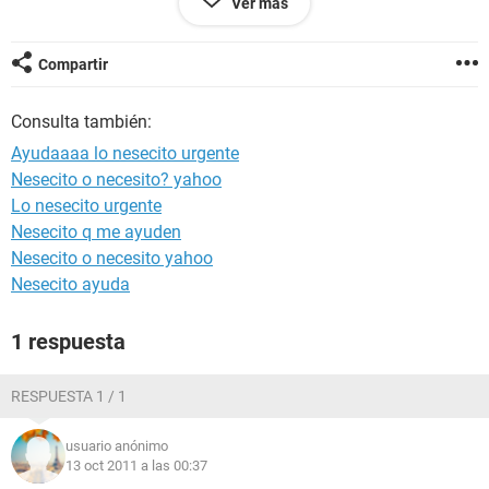
Ver más
configuracion de mi pantalla porque siempre ha estado
como deberia de estar, y este es un problema que me
sucedio de un dia para otro. :S... Ojalá puedan ayudarme...
Compartir
gracias
Consulta también:
Ayudaaaa lo nesecito urgente
Nesecito o necesito? yahoo
Lo nesecito urgente
Nesecito q me ayuden
Nesecito o necesito yahoo
Nesecito ayuda
1 respuesta
RESPUESTA 1 / 1
usuario anónimo
13 oct 2011 a las 00:37