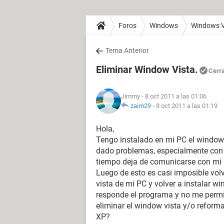
Foros
Windows
Windows V
Tema Anterior
Eliminar Window Vista.
Cerr
Jimmy
- 8 oct 2011 a las 01:06
zaim29
-
8 oct 2011 a las 01:19
Hola,
Tengo instalado en mi PC el window 
dado problemas, especialmente con m
tiempo deja de comunicarse con mi P
Luego de esto es casi imposible volve
vista de mi PC y volver a instalar wi
responde el programa y no me permi
eliminar el window vista y/o reform
XP?