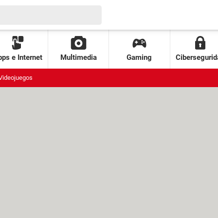
ps e Internet
Multimedia
Gaming
Cibersegurid
Videojuegos