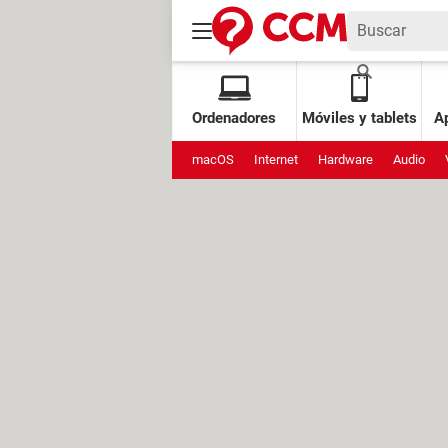
Ordenadores
Móviles y tablets
Ap
macOS
Internet
Hardware
Audio