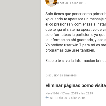
8 oct 2011 a las 01:19
Solo tienes que poner como primer bo
xp cuando te aparesca un mensaje q
el cd presionas y comienzas a instal
que tenga el sistema operativo de vis
solo formateas la particion c ya qu
la informacion ahi guardada, y eso si
Yo prefiero usar win 7 para mi es mej
programas que uses tambien.
Espero te sirva la informacion brind
Discusiones similares
Eliminar páginas porno visit
Naya1616
-
17 mar 2015 a las 02:19
Si
-
18 dic 2017 a las 23:04