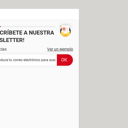
SCRÍBETE A NUESTRA
SLETTER!
cias
Ver un ejemplo