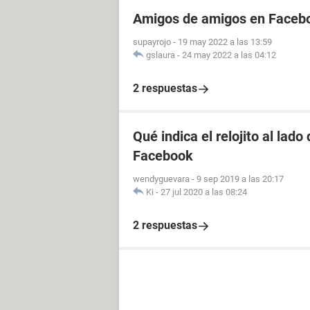
Amigos de amigos en Facebo
supayrojo
-
19 may 2022 a las 13:59
gslaura
-
24 may 2022 a las 04:12
2 respuestas
Qué indica el relojito al lad
Facebook
wendyguevara
-
9 sep 2019 a las 20:17
Ki
-
27 jul 2020 a las 08:24
2 respuestas