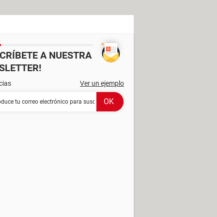
SCRÍBETE A NUESTRA
SLETTER!
cias
Ver un ejemplo