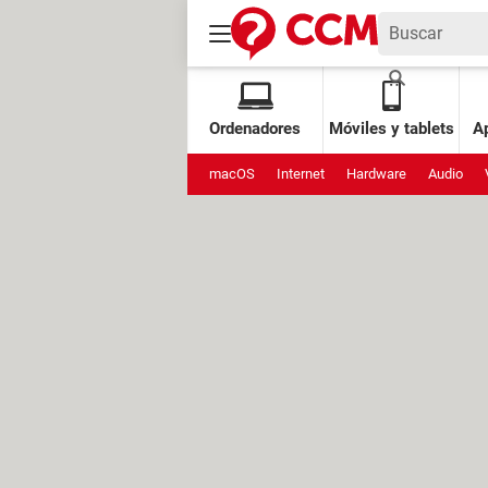
Ordenadores
Móviles y tablets
Ap
macOS
Internet
Hardware
Audio