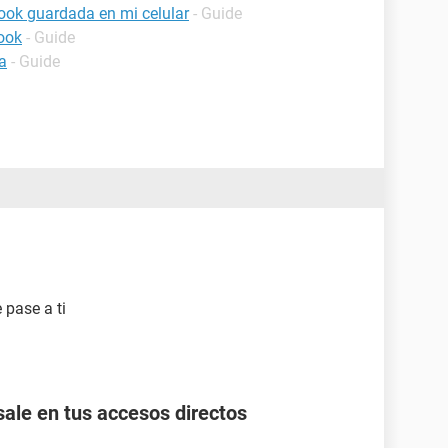
ook guardada en mi celular
- Guide
ook
- Guide
a
- Guide
 pase a ti
ale en tus accesos directos