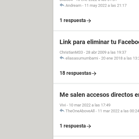
Andream
-
11 may 2022 a las 21:17
1 respuesta
Link para eliminar tu Facebo
ChristianM33
-
28 abr 2009 a las 19:37
eliasasumumbami
-
20 ene 2018 a las 13:
18 respuestas
Me salen accesos directos e
Vivi
-
10 mar 2022 a las 17:49
TheOneAboveAll
-
11 mar 2022 a las 00:2
1 respuesta