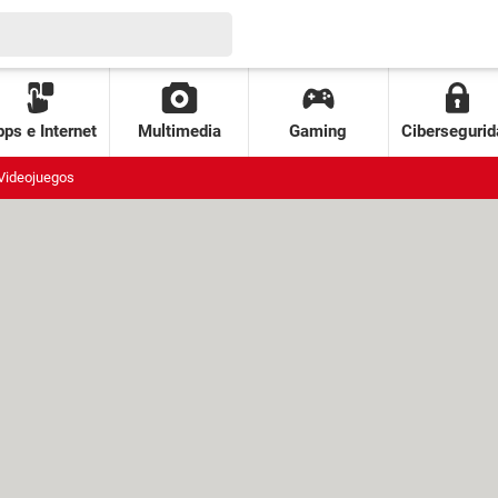
ps e Internet
Multimedia
Gaming
Cibersegurid
Videojuegos