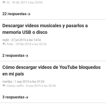
Si
-
18 dic 2017 a las 23:04
22 respuestas
Descargar videos musicales y pasarlos a
memoria USB o disco
reybr
-
27 jul 2015 a las 14:02
frida
-
18 feb 2018 a las 02:24
2 respuestas
Cómo descargar videos de YouTube bloquedos
en mi país
marilpz
-
1 sep 2015 a las 07:26
Carlos-vialfa
-
9 sep 2015 a las 02:56
3 respuestas