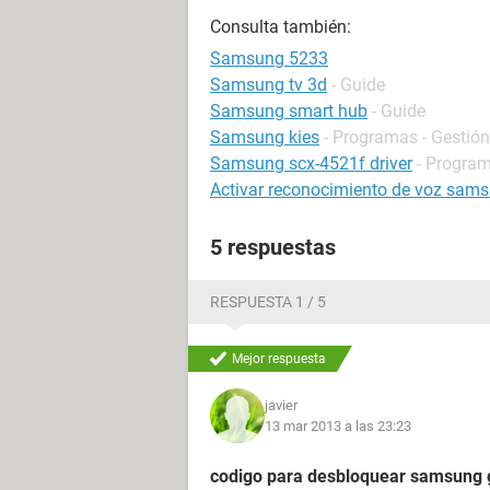
Consulta también:
Samsung 5233
Samsung tv 3d
- Guide
Samsung smart hub
- Guide
Samsung kies
- Programas - Gestión
Samsung scx-4521f driver
- Program
Activar reconocimiento de voz sams
5 respuestas
RESPUESTA 1 / 5
Mejor respuesta
javier
13 mar 2013 a las 23:23
codigo para desbloquear samsung g