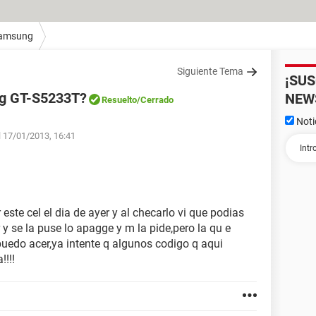
amsung
Siguiente Tema
¡SU
g GT-S5233T?
NEW
Resuelto
/Cerrado
Noti
l 17/01/2013, 16:41
te cel el dia de ayer y al checarlo vi que podias
 se la puse lo apagge y m la pide,pero la qu e
 puedo acer,ya intente q algunos codigo q aqui
!!!!