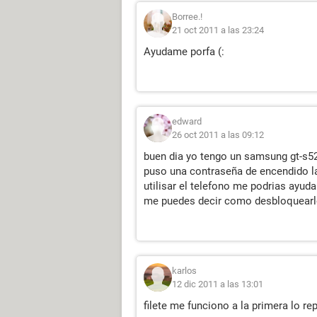
Borree.!
21 oct 2011 a las 23:24
Ayudame porfa (:
edward
26 oct 2011 a las 09:12
buen dia yo tengo un samsung gt-s52
puso una contraseña de encendido la 
utilisar el telefono me podrias ayud
me puedes decir como desbloquearlo 
karlos
12 dic 2011 a las 13:01
filete me funciono a la primera lo rep