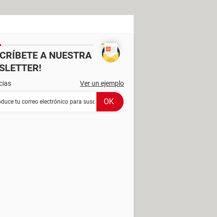
SCRÍBETE A NUESTRA
SLETTER!
cias
Ver un ejemplo