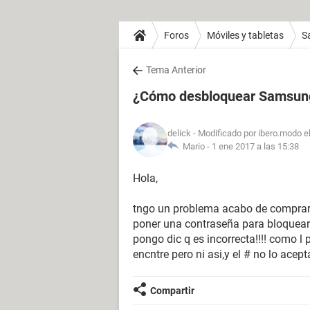
Foros
Móviles y tabletas
S
Tema Anterior
¿Cómo desbloquear Samsun
delick
- Modificado por ibero.modo e
Mario -
1 ene 2017 a las 15:38
Hola,
tngo un problema acabo de comprar es
poner una contraseña para bloquear y
pongo dic q es incorrecta!!!! como l
encntre pero ni asi,y el # no lo acepta
Compartir