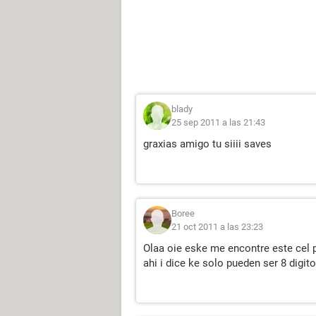
blady
25 sep 2011 a las 21:43
graxias amigo tu siiii saves
Boree
21 oct 2011 a las 23:23
Olaa oie eske me encontre este cel 
ahi i dice ke solo pueden ser 8 digito