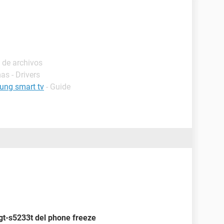
 de archivos
as - Drivers
ung smart tv
- Guide
t-s5233t del phone freeze