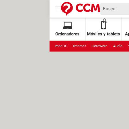
Ordenadores
Móviles y tablets
Ap
macOS
Internet
Hardware
Audio