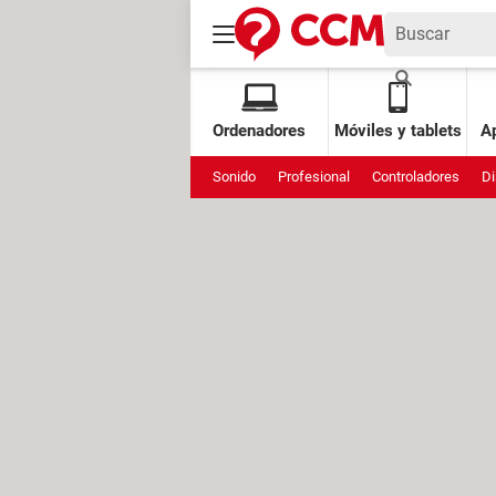
Ordenadores
Móviles y tablets
Ap
Sonido
Profesional
Controladores
Di