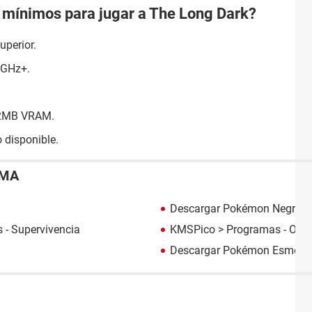
s mínimos para jugar a The Long Dark?
perior.
2GHz+.
512MB VRAM.
 disponible.
EMA
Descargar Pokémon Negro 
 - Supervivencia
KMSPico
> Programas - Otro
Descargar Pokémon Esmera