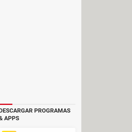
arrativa en la que tu única misión
ark.
1 y 3 horas cada uno. Algunos
revivir a una feroz ventisca, y
DESCARGAR PROGRAMAS
& APPS