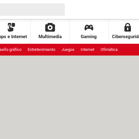
ps e Internet
Multimedia
Gaming
Cibersegurid
seño gráfico
Entretenimiento
Juegos
Internet
Ofimática