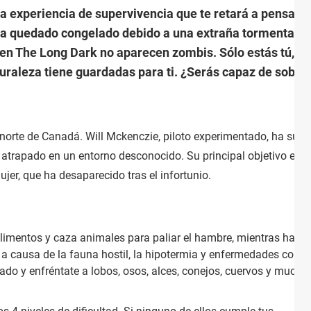
a experiencia de supervivencia que te retará a pensar 
ha quedado congelado debido a una extraña tormenta ge
 en The Long Dark no aparecen zombis. Sólo estás tú, en 
raleza tiene guardadas para ti. ¿Serás capaz de sobrev
 norte de Canadá. Will Mckenczie, piloto experimentado, ha sufr
atrapado en un entorno desconocido. Su principal objetivo es sa
ujer, que ha desaparecido tras el infortunio.
imentos y caza animales para paliar el hambre, mientras hace
r a causa de la fauna hostil, la hipotermia y enfermedades como
ado y enfréntate a lobos, osos, alces, conejos, cuervos y mucha