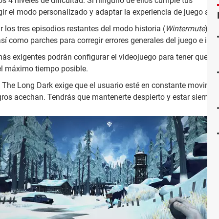
 4 niveles de dificultad. Si ninguno de ellos cumple tus
ir el modo personalizado y adaptar la experiencia de juego a tu
los tres episodios restantes del modo historia (
Wintermute
), H
í como parches para corregir errores generales del juego e intr
ás exigentes podrán configurar el videojuego para tener que rea
 el máximo tiempo posible.
The Long Dark exige que el usuario esté en constante movimien
gros acechan. Tendrás que mantenerte despierto y estar siempre 