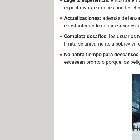
Elige tu experiencia:
encontraremos
expectativas, entonces puedes eleg
Actualizaciones:
además de lanzar 
constantemente actualizaciones, as
Completa desafíos:
los usuarios m
limitarse únicamente a sobrevivir
No habrá tiempo para descansos:
escasean pronto o porque los peli