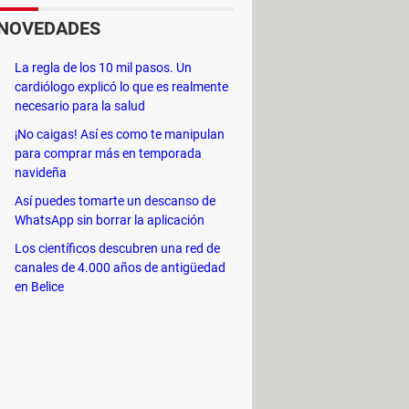
s preferencias específicas.
NOVEDADES
interland Studio realiza
La regla de los 10 mil pasos. Un
oducir mejoras.
cardiólogo explicó lo que es realmente
lizar una serie de misiones y no
necesario para la salud
¡No caigas! Así es como te manipulan
para comprar más en temporada
to, ya sea porque los recursos
navideña
alerta.
Así puedes tomarte un descanso de
WhatsApp sin borrar la aplicación
Los científicos descubren una red de
canales de 4.000 años de antigüedad
en Belice