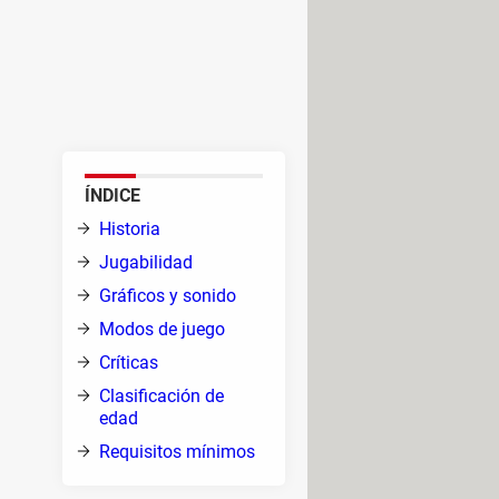
estratégicamente mientras
omagnética. A diferencia de
el frío devastador, contra todas
ivir?
ÍNDICE
ido
Historia
lir
Jugabilidad
Gráficos y sonido
Modos de juego
Críticas
s
Clasificación de
 la
edad
s
Requisitos mínimos