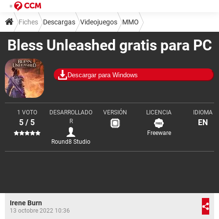
Fiches
Descargas
Videojuegos
MMO
Bless Unleashed gratis para PC
Descargar para Windows
1 VOTO
DESARROLLADO
VERSIÓN
LICENCIA
IDIOMA
5 / 5
R
EN
Freeware
Round8 Studio
Irene Burn
13 octobre 2022 10:36