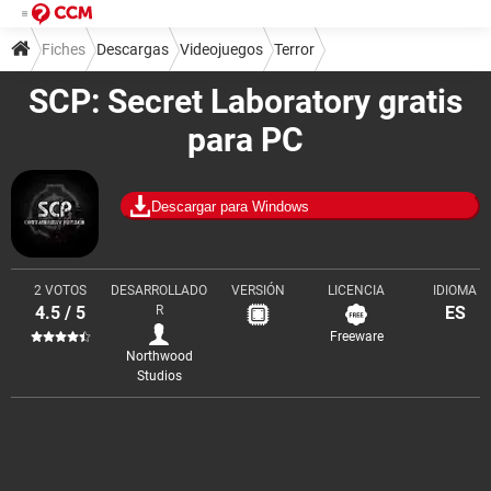
Fiches
Descargas
Videojuegos
Terror
SCP: Secret Laboratory gratis
para PC
Descargar para Windows
2 VOTOS
DESARROLLADO
VERSIÓN
LICENCIA
IDIOMA
4.5 / 5
R
ES
Freeware
Northwood
Studios