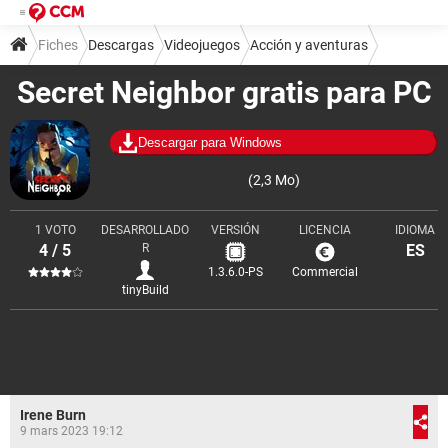
Fiches
Descargas
Videojuegos
Acción y aventuras
Secret Neighbor gratis para PC
Descargar para Windows
(2,3 Mo)
1 VOTO
DESARROLLADO
VERSIÓN
LICENCIA
IDIOMA
4 / 5
R
ES
1.3.6.0-PS
Commercial
tinyBuild
Irene Burn
9 mars 2023 19:12