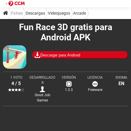
Fiches
Descargas
Videojuegos
Arcade
Fun Race 3D gratis para
Android APK
Descargar para Android
1 VOTO
DESARROLLADO
VERSIÓN
LICENCIA
IDIOMA
4 / 5
R
EN
1.3.3
Freeware
Good Job
Games