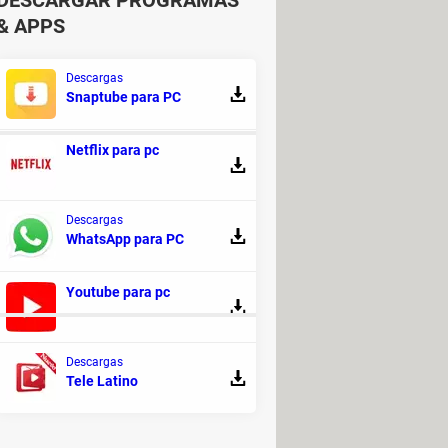
DESCARGAR PROGRAMAS
& APPS
Descargas
Snaptube para PC
Netflix para pc
s
Descargas
(NDS ROM)
> Programas - Rol
WhatsApp para PC
ración y animación
Youtube para pc
Descargas
Tele Latino