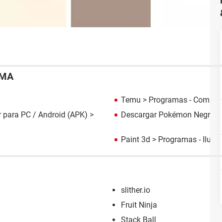
EMA
Temu
> Programas - Compra
 para PC / Android (APK)
>
Descargar Pokémon Negro 
Paint 3d
> Programas - Ilust
slither.io
Fruit Ninja
Stack Ball