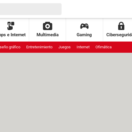
ps e Internet
Multimedia
Gaming
Cibersegurid
seño gráfico
Entretenimiento
Juegos
Internet
Ofimática