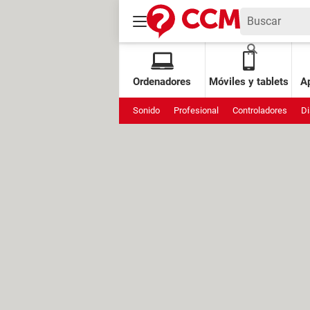
Ordenadores
Móviles y tablets
Ap
Sonido
Profesional
Controladores
Di