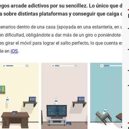
egos arcade adictivos por su sencillez. Lo único que deb
a sobre distintas plataformas y conseguir que caiga de p
scenarios dentro de una casa (apoyada en una estantería, en un 
 en dificultad, obligándote a dar más de un giro o poniéndote de
es girar el móvil para lograr el salto perfecto, lo que cuenta es 
le en
iOS
.