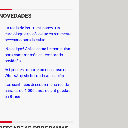
es hacer es voltear una botella
ie.
NOVEDADES
sofá, en una mesa...) y conforme
La regla de los 10 mil pasos. Un
cardiólogo explicó lo que es realmente
lante obstáculos. En este juego en
necesario para la salud
la agilidad y la coordinación. Además,
¡No caigas! Así es como te manipulan
para comprar más en temporada
navideña
Así puedes tomarte un descanso de
WhatsApp sin borrar la aplicación
Los científicos descubren una red de
canales de 4.000 años de antigüedad
en Belice