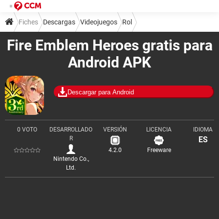
Fiches
Descargas
Videojuegos
Rol
Fire Emblem Heroes gratis para
Android APK
Descargar para Android
0 VOTO
DESARROLLADO
VERSIÓN
LICENCIA
IDIOMA
R
ES
4.2.0
Freeware
Nintendo Co.,
Ltd.