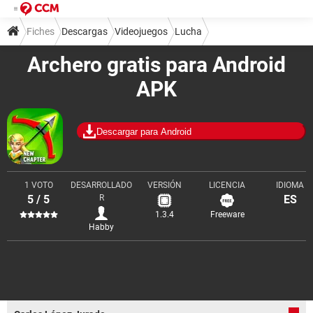
Fiches
Descargas
Videojuegos
Lucha
Archero gratis para Android
APK
Descargar para Android
1 VOTO
DESARROLLADO
VERSIÓN
LICENCIA
IDIOMA
5 / 5
R
ES
1.3.4
Freeware
Habby