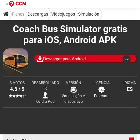
Fiches
Descargas
Videojuegos
Simulación
Coach Bus Simulator gratis
para iOS, Android APK
Descargar para Android
3 VOTOS
DESARROLLADO
VERSIÓN
LICENCIA
IDIOMA
4.3 / 5
R
ES
Varía según el
Freeware
Ovidiu Pop
dispositivo