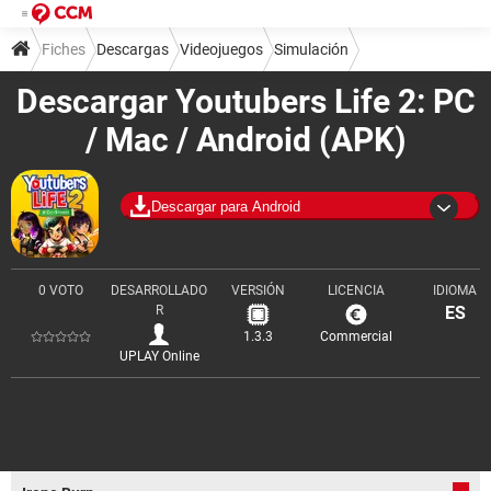
Fiches
Descargas
Videojuegos
Simulación
Descargar Youtubers Life 2: PC
/ Mac / Android (APK)
Descargar para Android
0 VOTO
DESARROLLADO
VERSIÓN
LICENCIA
IDIOMA
R
ES
1.3.3
Commercial
UPLAY Online