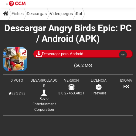
Fiches
Descargas
Videojuegos
Rol
Descargar Angry Birds Epic: PC
/ Android (APK)
Descargar para Android
(66,2 Mo)
0 VOTO
DESARROLLADO
VERSIÓN
LICENCIA
IDIOMA
R
ES
3.0.27463.4821
Freeware
Rovio
Entertainment
Corporation