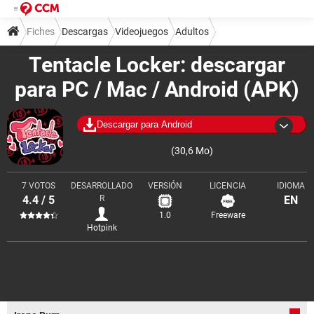
Fiches
Descargas
Videojuegos
Adultos
Tentacle Locker: descargar
para PC / Mac / Android (APK)
Descargar para Android
(30,6 Mo)
7 VOTOS
DESARROLLADO
VERSIÓN
LICENCIA
IDIOMA
4.4 / 5
R
EN
1.0
Freeware
Hotpink