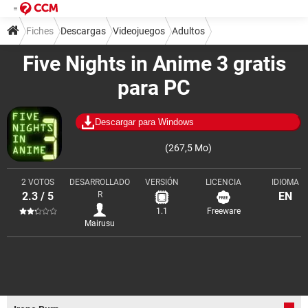
Fiches
Descargas
Videojuegos
Adultos
Five Nights in Anime 3 gratis
para PC
Descargar para Windows
(267,5 Mo)
2 VOTOS
DESARROLLADO
VERSIÓN
LICENCIA
IDIOMA
2.3 / 5
R
EN
1.1
Freeware
Mairusu