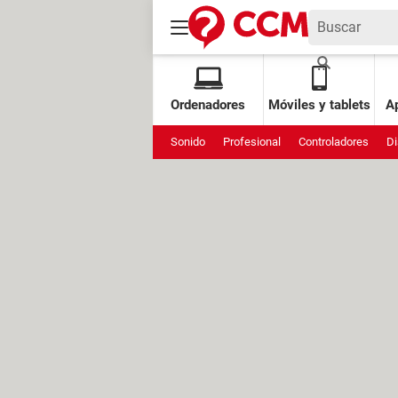
Ordenadores
Móviles y tablets
Ap
Sonido
Profesional
Controladores
Di