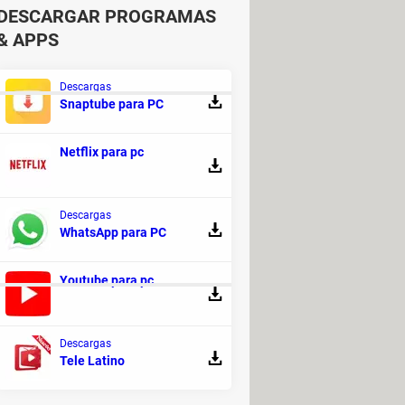
DESCARGAR PROGRAMAS
& APPS
Descargas
Snaptube para PC
Netflix para pc
s
(NDS ROM)
> Programas - Rol
Descargas
WhatsApp para PC
 Mensajería
Youtube para pc
Descargas
Tele Latino