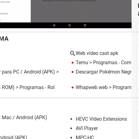
EMA
Web video cast apk
Temu
> Programas - Compra
 para PC / Android (APK)
>
Descargar Pokémon Negro 
S ROM)
> Programas - Rol
Whapweb web
> Programas -
/ Mac / Android (APK)
HEVC Video Extensions
AVI Player
ndroid (APK)
MPC-HC