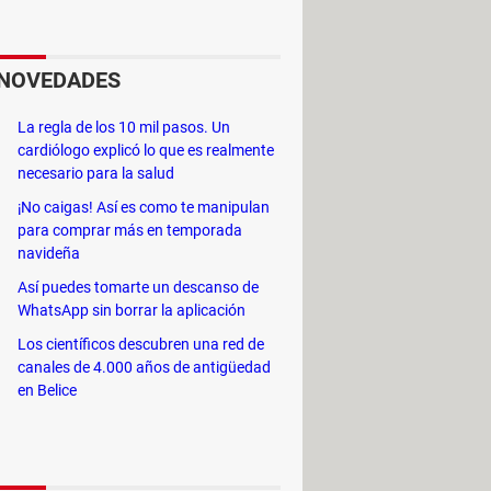
ticamente cualquier vídeo que
NOVEDADES
La regla de los 10 mil pasos. Un
cardiólogo explicó lo que es realmente
ias a su navegador incorporado
necesario para la salud
ustados.
¡No caigas! Así es como te manipulan
para comprar más en temporada
navideña
Así puedes tomarte un descanso de
WhatsApp sin borrar la aplicación
Los científicos descubren una red de
canales de 4.000 años de antigüedad
en Belice