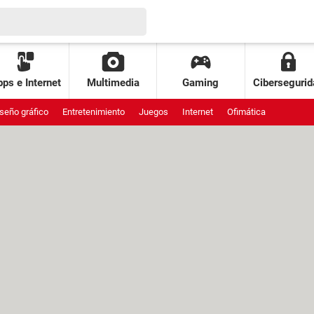
ps e Internet
Multimedia
Gaming
Cibersegurid
seño gráfico
Entretenimiento
Juegos
Internet
Ofimática