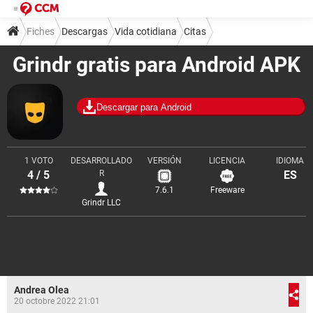
Fiches
Descargas
Vida cotidiana
Citas
Grindr gratis para Android APK
Descargar para Android
1 VOTO
DESARROLLADO
VERSIÓN
LICENCIA
IDIOMA
4 / 5
R
ES
7.6.1
Freeware
Grindr LLC
Andrea Olea
20 octobre 2022 21:01