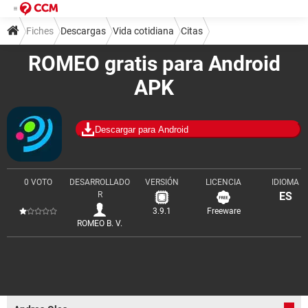
Fiches
Descargas
Vida cotidiana
Citas
ROMEO gratis para Android
APK
Descargar para Android
0 VOTO
DESARROLLADO
VERSIÓN
LICENCIA
IDIOMA
R
ES
3.9.1
Freeware
ROMEO B. V.