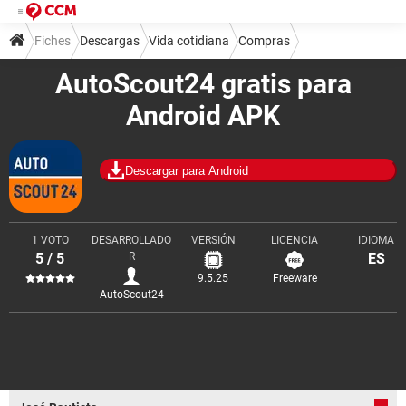
Fiches
Descargas
Vida cotidiana
Compras
AutoScout24 gratis para
Android APK
Descargar para Android
1 VOTO
DESARROLLADO
VERSIÓN
LICENCIA
IDIOMA
5 / 5
R
ES
9.5.25
Freeware
AutoScout24