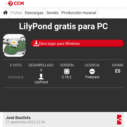
Fiches
Descargas
Sonido
Producción musical
LilyPond gratis para PC
Descargar para Windows
0 VOTO
DESARROLLADO
VERSIÓN
LICENCIA
IDIOMA
R
ES
2.18.2
Freeware
LilyPond
José Bautista
21 septembre 2022 22:36