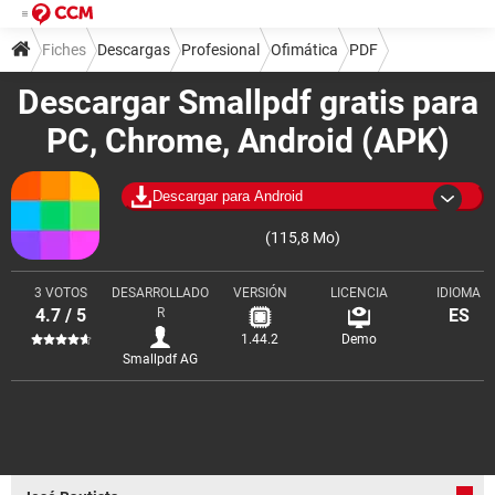
Fiches
Descargas
Profesional
Ofimática
PDF
Descargar Smallpdf gratis para
PC, Chrome, Android (APK)
Descargar para Android
(115,8 Mo)
3 VOTOS
DESARROLLADO
VERSIÓN
LICENCIA
IDIOMA
4.7 / 5
R
ES
1.44.2
Demo
Smallpdf AG