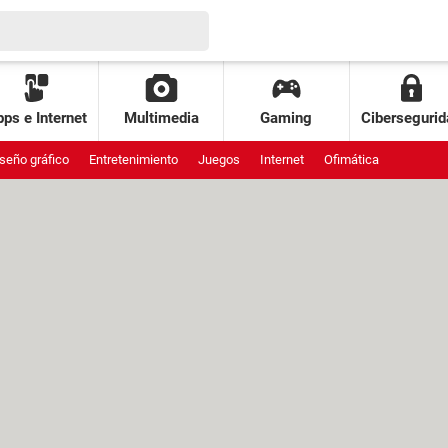
ps e Internet
Multimedia
Gaming
Cibersegurid
seño gráfico
Entretenimiento
Juegos
Internet
Ofimática