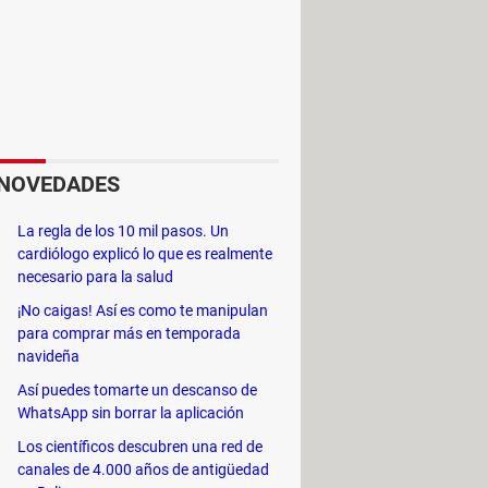
NOVEDADES
La regla de los 10 mil pasos. Un
o diferentes motores de voz, y
cardiólogo explicó lo que es realmente
ediante archivos o directamente
necesario para la salud
¡No caigas! Así es como te manipulan
ncluyendo TXT, AZW, AZW3, CHM,
para comprar más en temporada
navideña
, PPTX, RTF, TCR, WPD, XLS y XLSX.
Así puedes tomarte un descanso de
 populares como WAV, MP3, MP4,
WhatsApp sin borrar la aplicación
Los científicos descubren una red de
o que capacita a los usuarios para
canales de 4.000 años de antigüedad