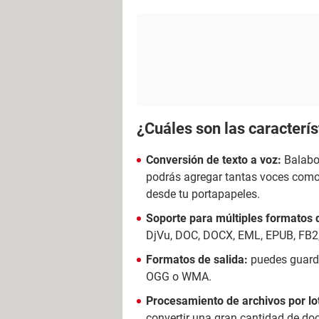
¿Cuáles son las caracterí
Conversión de texto a voz:
Balabo
podrás agregar tantas voces como
desde tu portapapeles.
Soporte para múltiples formatos 
DjVu, DOC, DOCX, EML, EPUB, FB2,
Formatos de salida:
puedes guard
OGG o WMA.
Procesamiento de archivos por lo
convertir una gran cantidad de d