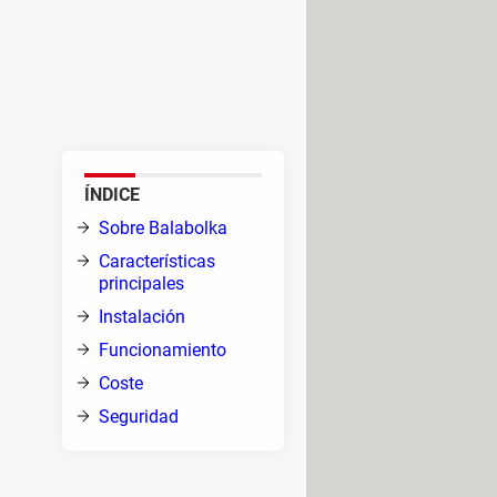
nzada, esta útil herramienta
locidad, tono y volumen, puedes
os, Balabolka dará vida a tus
ÍNDICE
Sobre Balabolka
do
Características
ono y
principales
Instalación
Funcionamiento
a de
Coste
de
Seguridad
d,