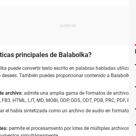
sticas principales de Balabolka?
lka puede convertir texto escrito en palabras habladas utilizand
 desees. También puedes proporcionar contenido a Balabolka m
de archivo:
admite una amplia gama de formatos de archivo, i
 FB3, HTML, LIT, MD, MOBI, ODP, ODS, ODT, PDB, PRC, PDF, PPT
ar el habla sintetizada como un archivo de audio en formatos
tes:
permite el procesamiento por lotes de múltiples archivos, l
ocumentos simultáneamente.