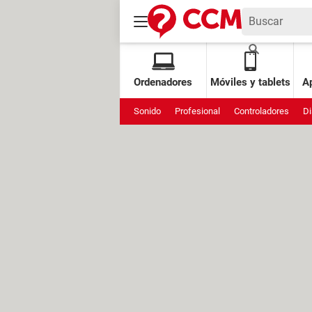
Ordenadores
Móviles y tablets
Ap
Sonido
Profesional
Controladores
Di