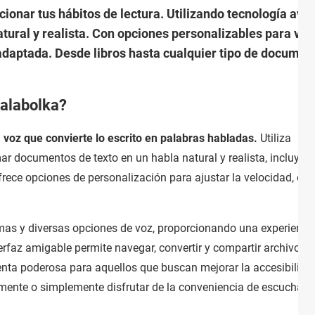
cionar tus hábitos de lectura. Utilizando tecnología ava
natural y realista. Con opciones personalizables para ve
adaptada. Desde libros hasta cualquier tipo de document
Balabolka?
 voz que convierte lo escrito en palabras habladas.
Utiliza
r documentos de texto en un habla natural y realista, incluyen
frece opciones de personalización para ajustar la velocidad, el t
mas y diversas opciones de voz, proporcionando una experienci
terfaz amigable permite navegar, convertir y compartir archivos 
enta poderosa para aquellos que buscan mejorar la accesibilida
amente o simplemente disfrutar de la conveniencia de escuchar