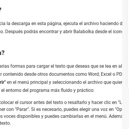
?
nicia la descarga en esta página, ejecuta el archivo haciendo doble
o. Después podrás encontrar y abrir Balabolka desde el icono en
a?
arias formas para cargar el texto que deseas que se lea en alto.
r contenido desde otros documentos como Word, Excel o PDF, o 
rir"
en el menú principal y seleccionando el archivo que quiera
el entorno del programa más fluido y práctico:
locar el cursor antes del texto o resaltarlo y hacer clic en "Lee
r con "Parar". Si es necesario, puedes elegir una voz en "Opcion
res voces disponibles y puedes cambiarlas en el menú. Además, 
texto.