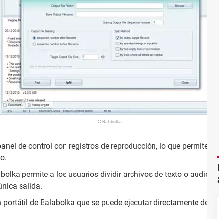
© Balabolka
anel de control con registros de reproducción, lo que permite a l
io.
bolka permite a los usuarios dividir archivos de texto o audi
única salida.
n portátil de Balabolka que se puede ejecutar directamente des