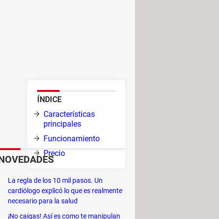
adora, así como para escribir
an con comandos
ápido y efectivo. Es un
rencias o cuando se comparte la
ÍNDICE
Características
principales
Funcionamiento
Precio
NOVEDADES
La regla de los 10 mil pasos. Un
cardiólogo explicó lo que es realmente
necesario para la salud
ic en el botón izquierdo del ratón.
¡No caigas! Así es como te manipulan