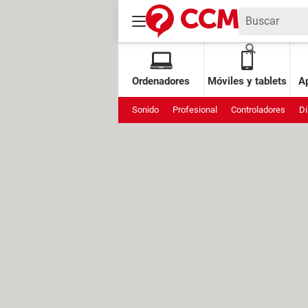
Ordenadores
Móviles y tablets
Ap
Sonido
Profesional
Controladores
Di