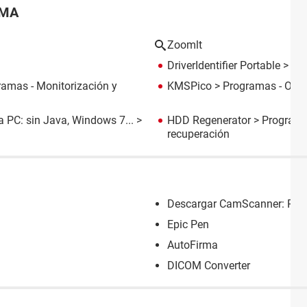
EMA
Zoomlt
DriverIdentifier Portable
> Pro
amas - Monitorización y
KMSPico
> Programas - Otro
a PC: sin Java, Windows 7...
>
HDD Regenerator
> Programa
recuperación
Descargar CamScanner: PC /
Epic Pen
AutoFirma
DICOM Converter