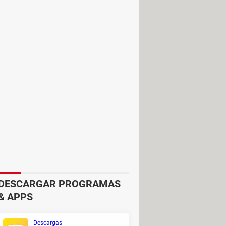
ndo
Ctrl + S
.
mientras estás visualizando el
teclas con las flechas hacia arriba o
DESCARGAR PROGRAMAS
& APPS
Descargas