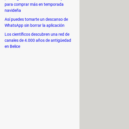
para comprar más en temporada
splazas el ratón hacia arriba o
navideña
Así puedes tomarte un descanso de
WhatsApp sin borrar la aplicación
Los científicos descubren una red de
canales de 4.000 años de antigüedad
en Belice
ando
Ctrl
mientras desplazas el ratón
ecla R para el rojo; la G, para el