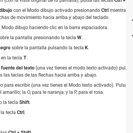
(con la vista original de tu pantalla), pulsa las teclas
Ctrl + 2
.
dibujo
con el Modo dibujo activado presionando
Ctrl
mientras de
lechas de movimiento hacia arriba y abajo del teclado.
 Modo dibujo haciendo clic en la barra espaciadora.
obre la pantalla presionando la tecla
W
.
negro
sobre la pantalla pulsando la tecla
K
.
 en la tecla
T
.
fuente del texto
(una vez tienes el modo texto activado) puls
s las teclas de las flechas hacia arriba y abajo.
o para escribir (una vez tienes el Modo texto activado). Pulsa la t
el amarillo; la O, para le naranja; y la P, para el rosa.
 la tecla
Shift
.
la tecla
Ctrl
.
clas
Ctrl
+
Shift
.