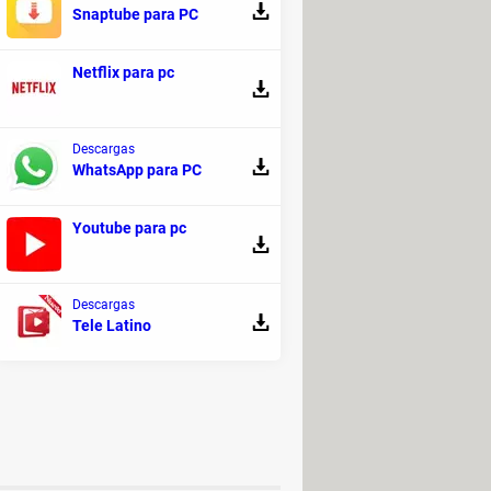
Snaptube para PC
Netflix para pc
Descargas
WhatsApp para PC
r tus movimientos normales de
 Si lo deseas puedes personalizar
Youtube para pc
recordar.
gar el paquete,
sin tener que
Descargas
istrador
para instalar programas
Tele Latino
 derecha
.