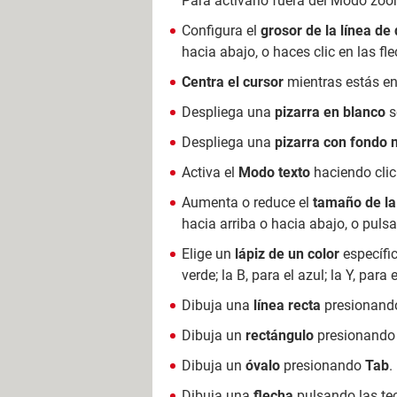
Para activarlo fuera del Modo zoom 
Configura el
grosor de la línea de 
hacia abajo, o haces clic en las f
Centra el cursor
mientras estás en
Despliega una
pizarra en blanco
s
Despliega una
pizarra con fondo 
Activa el
Modo texto
haciendo clic
Aumenta o reduce el
tamaño de la 
hacia arriba o hacia abajo, o pulsa
Elige un
lápiz de un color
específic
verde; la B, para el azul; la Y, para 
Dibuja una
línea recta
presionando
Dibuja un
rectángulo
presionando 
Dibuja un
óvalo
presionando
Tab
.
Dibuja una
flecha
pulsando las te