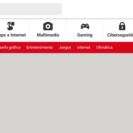
ps e Internet
Multimedia
Gaming
Cibersegurid
seño gráfico
Entretenimiento
Juegos
Internet
Ofimática