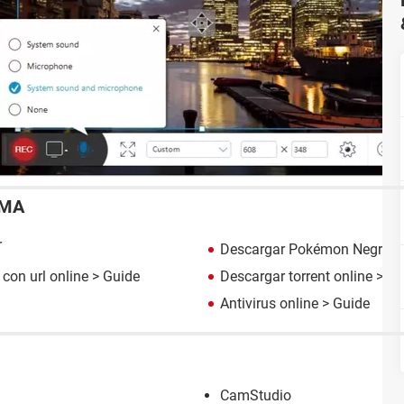
EMA
r
Descargar Pokémon Negro 
con url online
> Guide
Descargar torrent online
> Gu
Antivirus online
> Guide
CamStudio