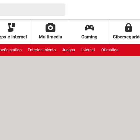
ps e Internet
Multimedia
Gaming
Cibersegurid
seño gráfico
Entretenimiento
Juegos
Internet
Ofimática