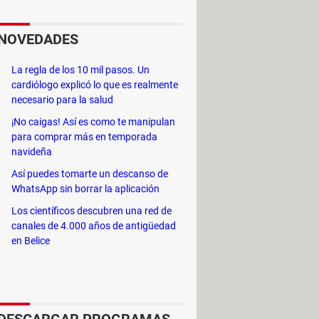
eb.
NOVEDADES
La regla de los 10 mil pasos. Un
e
a tu computadora. Simplemente
cardiólogo explicó lo que es realmente
necesario para la salud
¡No caigas! Así es como te manipulan
para comprar más en temporada
ura, lo que es especialmente útil si
navideña
Así puedes tomarte un descanso de
.
WhatsApp sin borrar la aplicación
adicional.
Los científicos descubren una red de
canales de 4.000 años de antigüedad
en Belice