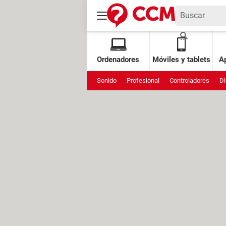
Ordenadores
Móviles y tablets
Ap
Sonido
Profesional
Controladores
Di