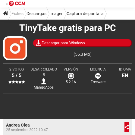
Fiches
Descargas
Imagen
Captura de pantalla
TinyTake gratis para PC
Descargar para Windows
(56,3 Mo)
2 VOTOS
DESARROLLADO
VERSIÓN
LICENCIA
IDIOMA
5 / 5
R
EN
5.2.16
Freeware
MangoApps
Andrea Olea
25 septembre 2022 10:47