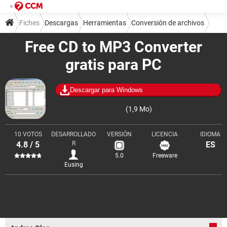
Fiches
Descargas
Herramientas
Conversión de archivos
Free CD to MP3 Converter
Conversores de audio
gratis para PC
Descargar para Windows
(1,9 Mo)
10 VOTOS
DESARROLLADO
VERSIÓN
LICENCIA
IDIOMA
4.8 / 5
R
ES
5.0
Freeware
Eusing